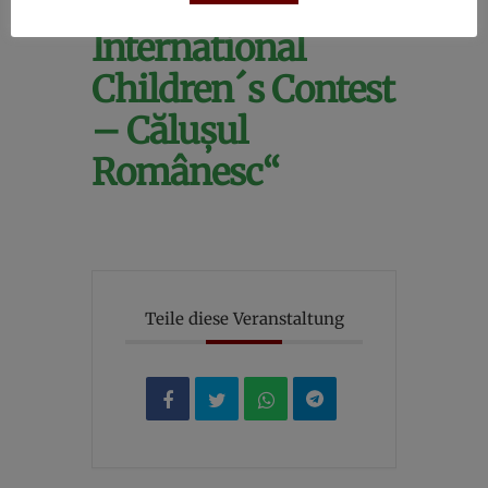
Edition of
International
Children´s Contest
– Călușul
Românesc“
Teile diese Veranstaltung