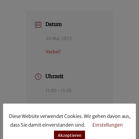
Datum
20 Mai 2023
Vorbei!
Uhrzeit
11:00 - 15:30
Diese Website verwendet Cookies. Wir gehen davon aus,
dass Sie damit einverstanden sind.
Einstellungen
Lehrgang „XXIII
Akzeptieren