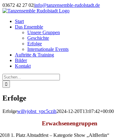
Zum
03672 42 27 02
|
info@tanzensemble-rudolstadt.de
Inhalt
Facebook
springen
Start
Das Ensemble
Unsere Gruppen
Geschichte
Erfolge
Internationale Events
Auftritte & Training
Bilder
Kontakt
Suche
nach:
Erfolge
Erfolge
willyjobst_ypc5czih
2024-12-20T13:07:42+00:00
Erwachsenengruppen
2018 1. Platz Altstadtfest – Kategorie Show „AltBerlin“