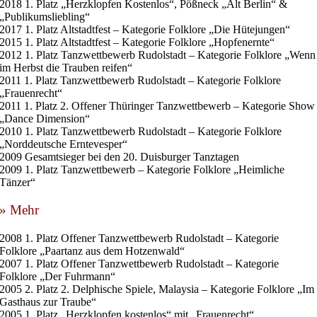
2018 1. Platz „Herzklopfen Kostenlos“, Pößneck „Alt Berlin“ &
„Publikumsliebling“
2017 1. Platz Altstadtfest – Kategorie Folklore „Die Hütejungen“
2015 1. Platz Altstadtfest – Kategorie Folklore „Hopfenernte“
2012 1. Platz Tanzwettbewerb Rudolstadt – Kategorie Folklore „Wenn
im Herbst die Trauben reifen“
2011 1. Platz Tanzwettbewerb Rudolstadt – Kategorie Folklore
„Frauenrecht“
2011 1. Platz 2. Offener Thüringer Tanzwettbewerb – Kategorie Show
„Dance Dimension“
2010 1. Platz Tanzwettbewerb Rudolstadt – Kategorie Folklore
„Norddeutsche Erntevesper“
2009 Gesamtsieger bei den 20. Duisburger Tanztagen
2009 1. Platz Tanzwettbewerb – Kategorie Folklore „Heimliche
Tänzer“
» Mehr
2008 1. Platz Offener Tanzwettbewerb Rudolstadt – Kategorie
Folklore „Paartanz aus dem Hotzenwald“
2007 1. Platz Offener Tanzwettbewerb Rudolstadt – Kategorie
Folklore „Der Fuhrmann“
2005 2. Platz 2. Delphische Spiele, Malaysia – Kategorie Folklore „Im
Gasthaus zur Traube“
2005 1. Platz „Herzklopfen kostenlos“ mit „Frauenrecht“