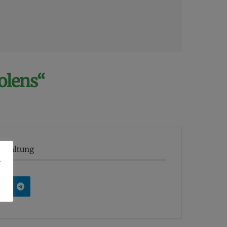
olens“
anstaltung
e