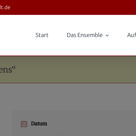
t.de
Start
Das Ensemble
Auf
ens“
Datum