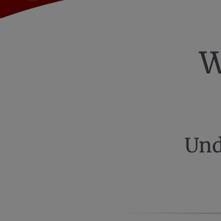
W
Und