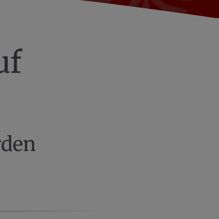
uf
rden