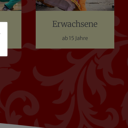
z
Erwachsene
e
ab 15 Jahre