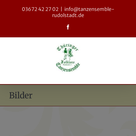
Zum
03672 42 27 02
|
info@tanzensemble-
Inhalt
rudolstadt.de
springen
Facebook
Bilder