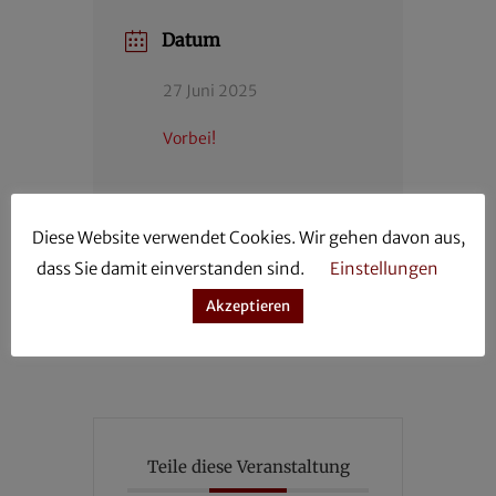
Datum
27 Juni 2025
Vorbei!
Diese Website verwendet Cookies. Wir gehen davon aus,
Auftritt zum
dass Sie damit einverstanden sind.
Einstellungen
Abiball
Akzeptieren
Teile diese Veranstaltung