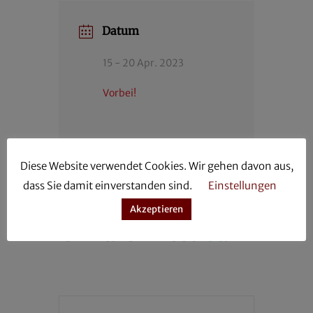
Datum
15 - 20 Apr. 2023
Vorbei!
Diese Website verwendet Cookies. Wir gehen davon aus,
Teilnahme
dass Sie damit einverstanden sind.
Einstellungen
„International
Akzeptieren
Children Festival“